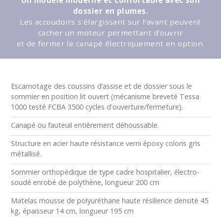
Un modèle moderne et confortable avec son
dossier en plumes.
Les accoudoirs s'élargissant sur l'avant peuvent
cacher un moteur permettant d'ouvrir
et de fermer le canapé électriquement en option.
Escamotage des coussins d’assise et de dossier sous le
sommier en position lit ouvert (mécanisme breveté Tessa
1000 testé FCBA 3500 cycles d'ouverture/fermeture).
Canapé ou fauteuil entièrement déhoussable.
Structure en acier haute résistance verni époxy coloris gris
métallisé.
Sommier orthopédique de type cadre hospitalier, électro-
soudé enrobé de polythène, longueur 200 cm
Matelas mousse de polyuréthane haute résilience densité 45
kg, épaisseur 14 cm, longueur 195 cm