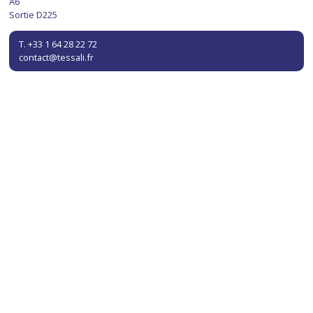
A6
Sortie D225
T. +33 1 64 28 22 72
contact@tessali.fr